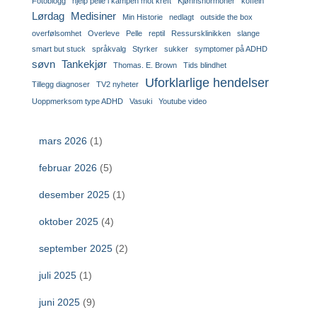
Fotoblogg
hjelp pelle i kampen mot kreft
Kjønnshormoner
koffein
Lørdag
Medisiner
Min Historie
nedlagt
outside the box
overfølsomhet
Overleve
Pelle
reptil
Ressursklinikken
slange
smart but stuck
språkvalg
Styrker
sukker
symptomer på ADHD
søvn
Tankekjør
Thomas. E. Brown
Tids blindhet
Uforklarlige hendelser
Tillegg diagnoser
TV2 nyheter
Uoppmerksom type ADHD
Vasuki
Youtube video
mars 2026
(1)
februar 2026
(5)
desember 2025
(1)
oktober 2025
(4)
september 2025
(2)
juli 2025
(1)
juni 2025
(9)