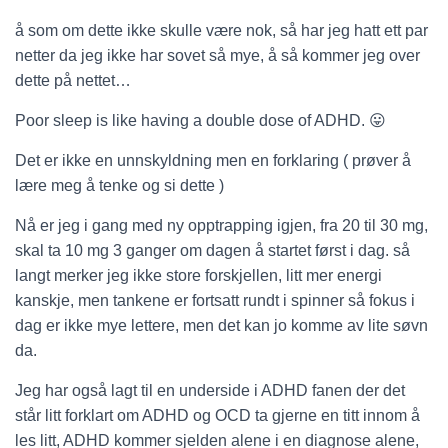
å som om dette ikke skulle være nok, så har jeg hatt ett par
netter da jeg ikke har sovet så mye, å så kommer jeg over
dette på nettet…
Poor sleep is like having a double dose of ADHD. 😛
Det er ikke en unnskyldning men en forklaring ( prøver å
lære meg å tenke og si dette )
Nå er jeg i gang med ny opptrapping igjen, fra 20 til 30 mg,
skal ta 10 mg 3 ganger om dagen å startet først i dag. så
langt merker jeg ikke store forskjellen, litt mer energi
kanskje, men tankene er fortsatt rundt i spinner så fokus i
dag er ikke mye lettere, men det kan jo komme av lite søvn
da.
Jeg har også lagt til en underside i ADHD fanen der det
står litt forklart om ADHD og OCD ta gjerne en titt innom å
les litt, ADHD kommer sjelden alene i en diagnose alene,