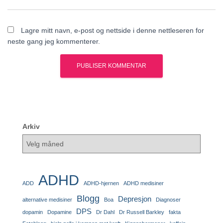
Lagre mitt navn, e-post og nettside i denne nettleseren for
neste gang jeg kommenterer.
Arkiv
ADHD
ADD
ADHD-hjernen
ADHD medisiner
Blogg
Depresjon
alternative medisiner
Boa
Diagnoser
DPS
dopamin
Dopamine
Dr Dahl
Dr Russell Barkley
fakta