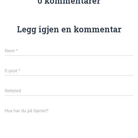
0 kommentarer
Legg igjen en kommentar
Navn
*
E-post
*
Nettsted
Hva har du på hjertet?