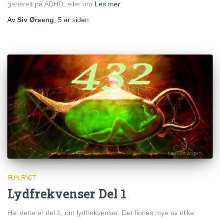
generelt på ADHD, eller om
Les mer
Av
Siv Ørseng
,
5 år
siden
FUN FACT
Lydfrekvenser Del 1
Hei dette er del 1, om lydfrekvenser. Det finnes mye av ulike