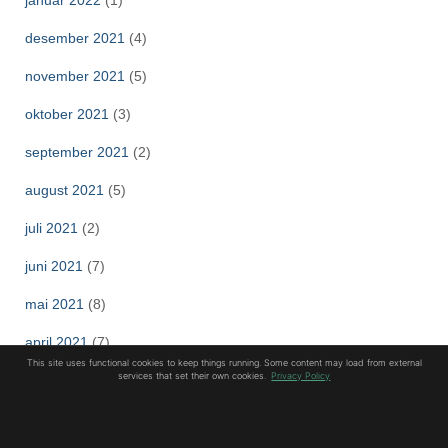
januar 2022
(1)
desember 2021
(4)
november 2021
(5)
oktober 2021
(3)
september 2021
(2)
august 2021
(5)
juli 2021
(2)
juni 2021
(7)
mai 2021
(8)
april 2021
(7)
This site uses functional cookies to keep things running. Some content may load from external
services that set their own cookies.
Privacy Policy
mars 2021
(3)
februar 2021
(8)