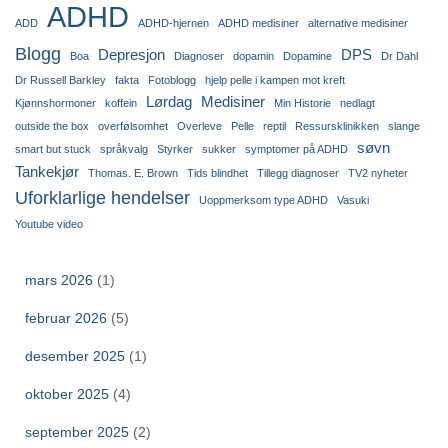
ADHD
ADD
ADHD-hjernen
ADHD medisiner
alternative medisiner
Blogg
Depresjon
DPS
Boa
Diagnoser
dopamin
Dopamine
Dr Dahl
Dr Russell Barkley
fakta
Fotoblogg
hjelp pelle i kampen mot kreft
Lørdag
Medisiner
Kjønnshormoner
koffein
Min Historie
nedlagt
outside the box
overfølsomhet
Overleve
Pelle
reptil
Ressursklinikken
slange
søvn
smart but stuck
språkvalg
Styrker
sukker
symptomer på ADHD
Tankekjør
Thomas. E. Brown
Tids blindhet
Tillegg diagnoser
TV2 nyheter
Uforklarlige hendelser
Uoppmerksom type ADHD
Vasuki
Youtube video
mars 2026
(1)
februar 2026
(5)
desember 2025
(1)
oktober 2025
(4)
september 2025
(2)