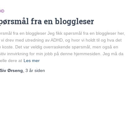
HD
pørsmål fra en bloggleser
rsmål fra en bloggleser Jeg fikk spørsmål fra en bloggleser her,
vi drev med utredning av ADHD, og hvor vi holdt til og hva det
le koste. Det var veldig overraskende spørsmål, men også en
itiv innvirkning for min jobb på denne hjemmesiden. Jeg må da
telle dere at
Les mer
Siv Ørseng
,
3 år
siden