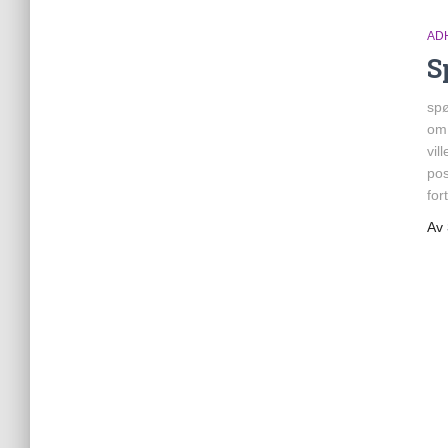
AD
S
spø
om 
vil
pos
for
Av