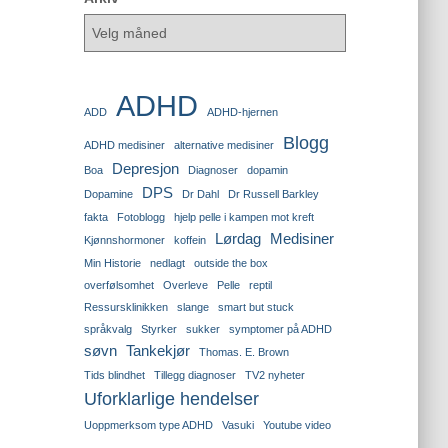
ADHD
ADD
ADHD-hjernen
Blogg
ADHD medisiner
alternative medisiner
Depresjon
Boa
Diagnoser
dopamin
DPS
Dopamine
Dr Dahl
Dr Russell Barkley
fakta
Fotoblogg
hjelp pelle i kampen mot kreft
Lørdag
Medisiner
Kjønnshormoner
koffein
Min Historie
nedlagt
outside the box
overfølsomhet
Overleve
Pelle
reptil
Ressursklinikken
slange
smart but stuck
språkvalg
Styrker
sukker
symptomer på ADHD
søvn
Tankekjør
Thomas. E. Brown
Tids blindhet
Tillegg diagnoser
TV2 nyheter
Uforklarlige hendelser
Uoppmerksom type ADHD
Vasuki
Youtube video