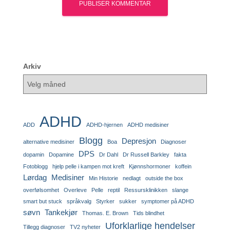
Arkiv
ADHD
ADD
ADHD-hjernen
ADHD medisiner
Blogg
Depresjon
alternative medisiner
Boa
Diagnoser
DPS
dopamin
Dopamine
Dr Dahl
Dr Russell Barkley
fakta
Fotoblogg
hjelp pelle i kampen mot kreft
Kjønnshormoner
koffein
Lørdag
Medisiner
Min Historie
nedlagt
outside the box
overfølsomhet
Overleve
Pelle
reptil
Ressursklinikken
slange
smart but stuck
språkvalg
Styrker
sukker
symptomer på ADHD
søvn
Tankekjør
Thomas. E. Brown
Tids blindhet
Uforklarlige hendelser
Tillegg diagnoser
TV2 nyheter