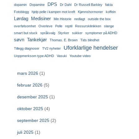
DPS
dopamin
Dopamine
Dr Dahl
Dr Russell Barkley
fakta
Fotoblogg
hjelp pelle i kampen mot kreft
Kjønnshormoner
koffein
Lørdag
Medisiner
Min Historie
nedlagt
outside the box
overfølsomhet
Overleve
Pelle
reptil
Ressursklinikken
slange
smart but stuck
språkvalg
Styrker
sukker
symptomer på ADHD
søvn
Tankekjør
Thomas. E. Brown
Tids blindhet
Uforklarlige hendelser
Tillegg diagnoser
TV2 nyheter
Uoppmerksom type ADHD
Vasuki
Youtube video
mars 2026
(1)
februar 2026
(5)
desember 2025
(1)
oktober 2025
(4)
september 2025
(2)
juli 2025
(1)