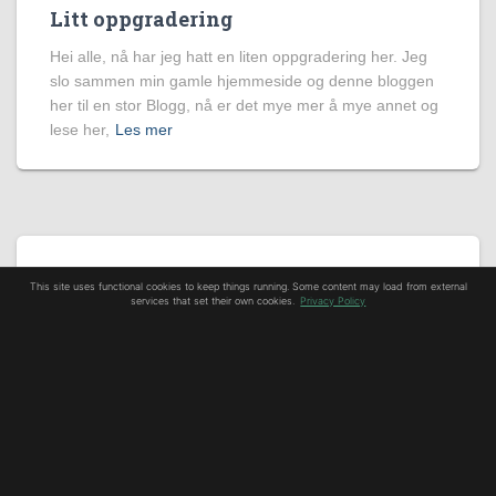
Litt oppgradering
Hei alle, nå har jeg hatt en liten oppgradering her. Jeg
slo sammen min gamle hjemmeside og denne bloggen
her til en stor Blogg, nå er det mye mer å mye annet og
lese her,
Les mer
UKATEGORISERT
This site uses functional cookies to keep things running. Some content may load from external
services that set their own cookies.
Privacy Policy
God Søndag
UKATEGORISERT
Hallo fra den andre siden..