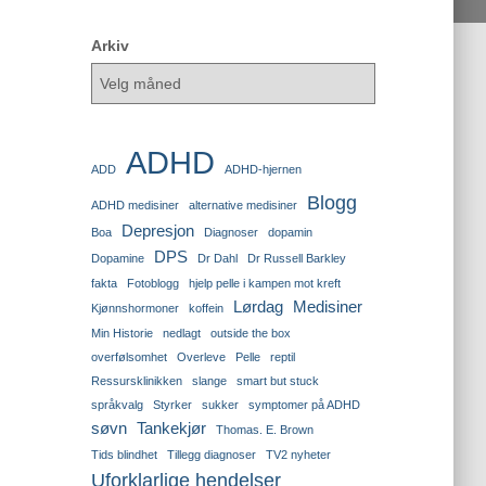
Arkiv
ADHD
ADD
ADHD-hjernen
Blogg
ADHD medisiner
alternative medisiner
Depresjon
Boa
Diagnoser
dopamin
DPS
Dopamine
Dr Dahl
Dr Russell Barkley
fakta
Fotoblogg
hjelp pelle i kampen mot kreft
Lørdag
Medisiner
Kjønnshormoner
koffein
Min Historie
nedlagt
outside the box
overfølsomhet
Overleve
Pelle
reptil
Ressursklinikken
slange
smart but stuck
språkvalg
Styrker
sukker
symptomer på ADHD
søvn
Tankekjør
Thomas. E. Brown
Tids blindhet
Tillegg diagnoser
TV2 nyheter
Uforklarlige hendelser