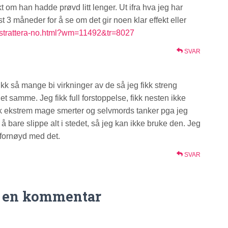
 om han hadde prøvd litt lenger. Ut ifra hva jeg har
t 3 måneder for å se om det gir noen klar effekt eller
y-strattera-no.html?wm=11492&tr=8027
SVAR
ikk så mange bi virkninger av de så jeg fikk streng
 samme. Jeg fikk full forstoppelse, fikk nesten ikke
fikk ekstrem mage smerter og selvmords tanker pga jeg
å bare slippe alt i stedet, så jeg kan ikke bruke den. Jeg
 fornøyd med det.
SVAR
n en kommentar