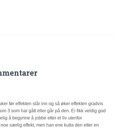
mmentarer
n uker før effekten slår inn og så øker effekten gradvis
m 3 som har gått eller går på den. Ei fikk veldig god
elig å begynne å jobbe etter et liv utenfor
e noe særlig effekt, men han ene kutta den etter en