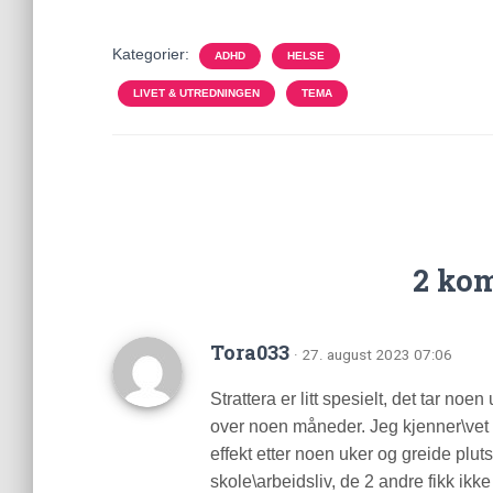
Kategorier:
ADHD
HELSE
LIVET & UTREDNINGEN
TEMA
2 ko
Tora033
· 27. august 2023 07:06
Strattera er litt spesielt, det tar noe
over noen måneder. Jeg kjenner\vet o
effekt etter noen uker og greide pluts
skole\arbeidsliv, de 2 andre fikk ikk