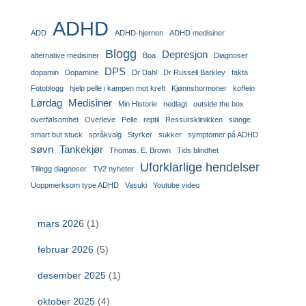
ADHD
ADD
ADHD-hjernen
ADHD medisiner
Blogg
Depresjon
alternative medisiner
Boa
Diagnoser
DPS
dopamin
Dopamine
Dr Dahl
Dr Russell Barkley
fakta
Fotoblogg
hjelp pelle i kampen mot kreft
Kjønnshormoner
koffein
Lørdag
Medisiner
Min Historie
nedlagt
outside the box
overfølsomhet
Overleve
Pelle
reptil
Ressursklinikken
slange
smart but stuck
språkvalg
Styrker
sukker
symptomer på ADHD
søvn
Tankekjør
Thomas. E. Brown
Tids blindhet
Uforklarlige hendelser
Tillegg diagnoser
TV2 nyheter
Uoppmerksom type ADHD
Vasuki
Youtube video
mars 2026
(1)
februar 2026
(5)
desember 2025
(1)
oktober 2025
(4)