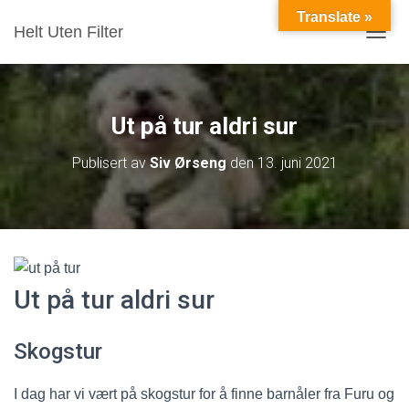
Translate »
Helt Uten Filter
VIS/S
Ut på tur aldri sur
Publisert av
Siv Ørseng
den
13. juni 2021
Ut på tur aldri sur
Skogstur
I dag har vi vært på skogstur for å finne barnåler fra Furu og