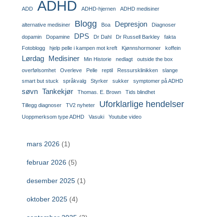
ADHD
ADD
ADHD-hjernen
ADHD medisiner
Blogg
Depresjon
alternative medisiner
Boa
Diagnoser
DPS
dopamin
Dopamine
Dr Dahl
Dr Russell Barkley
fakta
Fotoblogg
hjelp pelle i kampen mot kreft
Kjønnshormoner
koffein
Lørdag
Medisiner
Min Historie
nedlagt
outside the box
overfølsomhet
Overleve
Pelle
reptil
Ressursklinikken
slange
smart but stuck
språkvalg
Styrker
sukker
symptomer på ADHD
søvn
Tankekjør
Thomas. E. Brown
Tids blindhet
Uforklarlige hendelser
Tillegg diagnoser
TV2 nyheter
Uoppmerksom type ADHD
Vasuki
Youtube video
mars 2026
(1)
februar 2026
(5)
desember 2025
(1)
oktober 2025
(4)