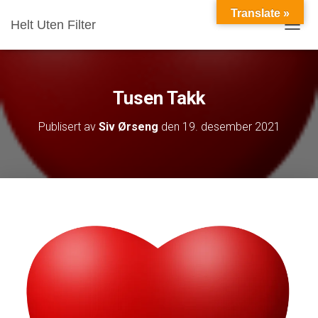
Translate »
Helt Uten Filter
VIS/S
Tusen Takk
Publisert av
Siv Ørseng
den
19. desember 2021