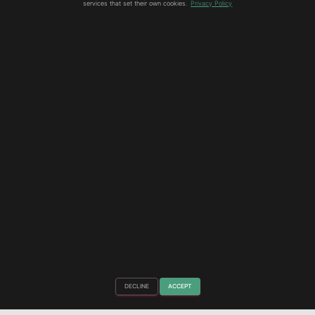
services that set their own cookies.
Privacy Policy
ADHD
Sensoriske vansker og ADHD
Sensoriske vansker og ADHD *Følsom for lys *Følsom
for lyd. *Følsom for lukt. *Følsom for smak. *Følsom for
berøring. Sensoriske vansker innebærer at hjernen
tolker sanseinntrykk som lys, lyd, lukter, smaker,
berøring og synsinntrykk på
Les mer
Hestia | Utviklet av
ThemeIsle
DECLINE
ACCEPT