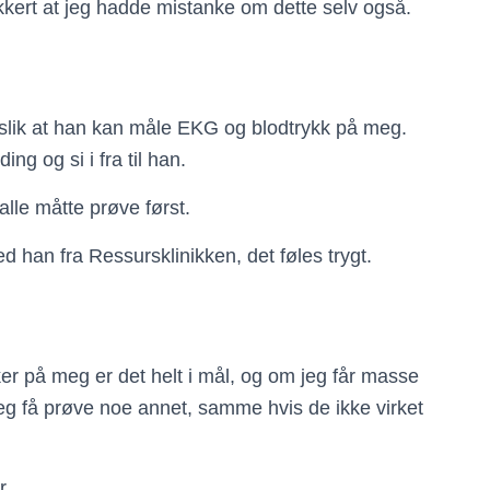
kkert at jeg hadde mistanke om dette selv også.
 slik at han kan måle EKG og blodtrykk på meg.
ng og si i fra til han.
alle måtte prøve først.
ed han fra Ressursklinikken, det føles trygt.
ker på meg er det helt i mål, og om jeg får masse
e jeg få prøve noe annet, samme hvis de ikke virket
r.