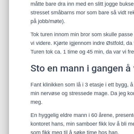
måtte bare dra inn med en slitt jogge bu
stresset småbarns mor som bare så vidt re
på jobb/møte).
Tok turen innom min bror som skulle passe h
vi videre. Kjørte igjennom indre Østfold, da
Turen tok ca. 1 time og 45 min, da var vi f
Sto en mann i gangen å
Fant klinikken som lå i 3 etasje i ett bygg, 
min nervøse og stressede mage. Da jeg kom
meg.
En hyggelig eldre mann i 60 årene, present
kontoret hans, min samboer fikk lov å bli m
som fikk meg til å søke time hos han.