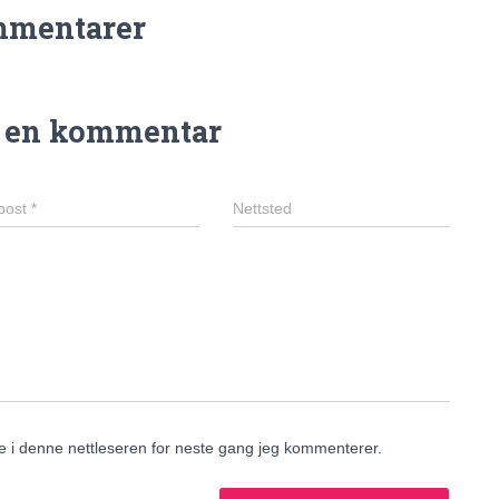
mmentarer
n en kommentar
post
*
Nettsted
de i denne nettleseren for neste gang jeg kommenterer.