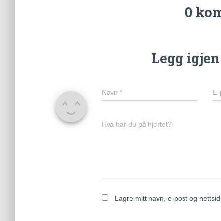
0 ko
Legg igje
Navn
*
E-
Hva har du på hjertet?
Lagre mitt navn, e-post og nettsi