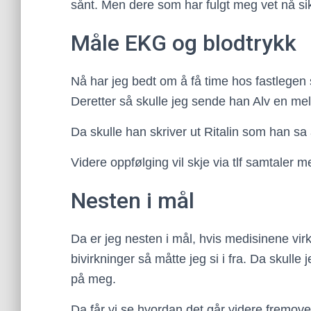
sånt. Men dere som har fulgt meg vet nå si
Måle EKG og blodtrykk
Nå har jeg bedt om å få time hos fastlegen
Deretter så skulle jeg sende han Alv en meldi
Da skulle han skriver ut Ritalin som han sa 
Videre oppfølging vil skje via tlf samtaler m
Nesten i mål
Da er jeg nesten i mål, hvis medisinene vir
bivirkninger så måtte jeg si i fra. Da skull
på meg.
Da får vi se hvordan det går videre fremove