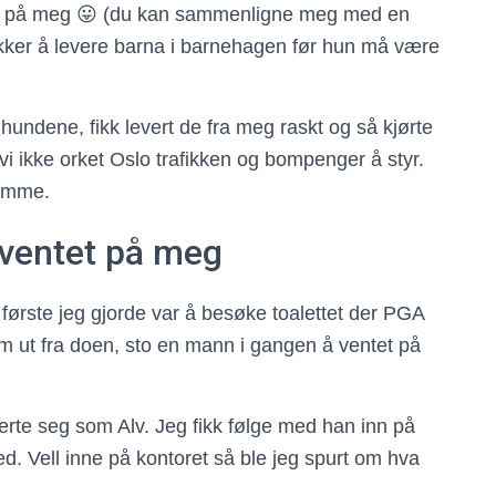
kse på meg 😛 (du kan sammenligne meg med en
kker å levere barna i barnehagen før hun må være
undene, fikk levert de fra meg raskt og så kjørte
 vi ikke orket Oslo trafikken og bompenger å styr.
remme.
 ventet på meg
å første jeg gjorde var å besøke toalettet der PGA
 ut fra doen, sto en mann i gangen å ventet på
erte seg som Alv. Jeg fikk følge med han inn på
ed. Vell inne på kontoret så ble jeg spurt om hva