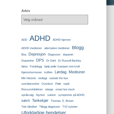
Arkiv
ADHD
ADD
ADHD-hjernen
Blogg
ADHD medisiner
alternative medisiner
Depresjon
Boa
Diagnoser
dopamin
DPS
Dopamine
Dr Dahl
Dr Russell Barkley
fakta
Fotoblogg
hjelp pelle i kampen mot kreft
Lørdag
Medisiner
Kjønnshormoner
koffein
Min Historie
nedlagt
outside the box
overfølsomhet
Overleve
Pelle
reptil
Ressursklinikken
slange
smart but stuck
språkvalg
Styrker
sukker
symptomer på ADHD
søvn
Tankekjør
Thomas. E. Brown
Tids blindhet
Tillegg diagnoser
TV2 nyheter
Uforklarlige hendelser