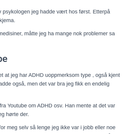
 psykologen jeg hadde vært hos først. Etterpå
skjema.
å medisiner, måtte jeg ha mange nok problemer sa
pe
tet at jeg har ADHD uoppmerksom type , også kjent
dde også, men det var bra jeg fikk en endelig
er fra Youtube om ADHD osv. Han mente at det var
eg hørte der.
or meg selv så lenge jeg ikke var i jobb eller noe