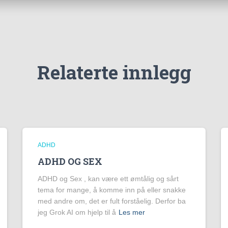
Relaterte innlegg
ADHD
ADHD OG SEX
ADHD og Sex , kan være ett ømtålig og sårt
tema for mange, å komme inn på eller snakke
med andre om, det er fult forståelig. Derfor ba
jeg Grok AI om hjelp til å
Les mer