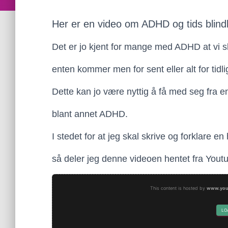
Her er en video om ADHD og tids blind
Det er jo kjent for mange med ADHD at vi sl
enten kommer men for sent eller alt for tidlig
Dette kan jo være nyttig å få med seg fra e
blant annet ADHD.
I stedet for at jeg skal skrive og forklare en
så deler jeg denne videoen hentet fra Youtu
This content is hosted by
www.you
LO