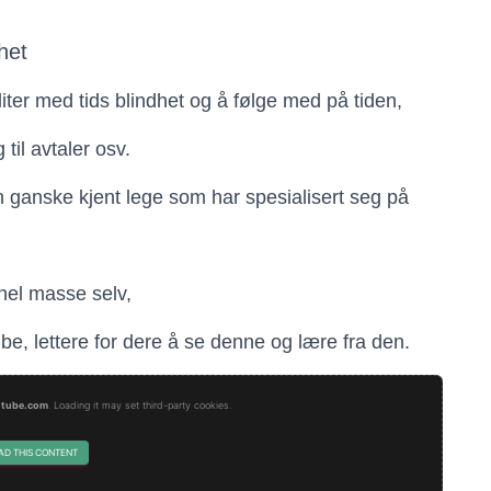
het
iter med tids blindhet og å følge med på tiden,
 til avtaler osv.
n ganske kjent lege som har spesialisert seg på
 hel masse selv,
be, lettere for dere å se denne og lære fra den.
tube.com
. Loading it may set third-party cookies.
AD THIS CONTENT