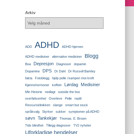
Arkiv
ADHD
ADD
ADHD-hjernen
Blogg
ADHD medisiner
alternative medisiner
Depresjon
Boa
Diagnoser
dopamin
DPS
Dopamine
Dr Dahl
Dr Russell Barkley
fakta
Fotoblogg
hjelp pelle i kampen mot kreft
Lørdag
Medisiner
Kjønnshormoner
koffein
Min Historie
nedlagt
outside the box
overfølsomhet
Overleve
Pelle
reptil
Ressursklinikken
slange
smart but stuck
språkvalg
Styrker
sukker
symptomer på ADHD
søvn
Tankekjør
Thomas. E. Brown
Tids blindhet
Tillegg diagnoser
TV2 nyheter
Uforklarlige hendelser