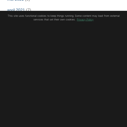
april 2021
(7)
This site uses functional cookies to keep things running. Some content may load from external
services that set their own cookies.
Privacy Policy
mars 2021
(3)
februar 2021
(8)
januar 2021
(10)
desember 2020
(8)