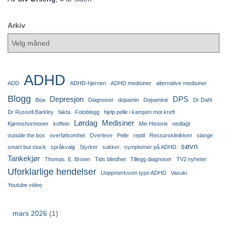
Arkiv
ADHD
ADD
ADHD-hjernen
ADHD medisiner
alternative medisiner
Blogg
Depresjon
DPS
Boa
Diagnoser
dopamin
Dopamine
Dr Dahl
Dr Russell Barkley
fakta
Fotoblogg
hjelp pelle i kampen mot kreft
Lørdag
Medisiner
Kjønnshormoner
koffein
Min Historie
nedlagt
outside the box
overfølsomhet
Overleve
Pelle
reptil
Ressursklinikken
slange
søvn
smart but stuck
språkvalg
Styrker
sukker
symptomer på ADHD
Tankekjør
Thomas. E. Brown
Tids blindhet
Tillegg diagnoser
TV2 nyheter
Uforklarlige hendelser
Uoppmerksom type ADHD
Vasuki
Youtube video
mars 2026
(1)