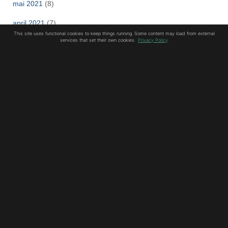
mai 2021
(8)
april 2021
(7)
This site uses functional cookies to keep things running. Some content may load from external
services that set their own cookies.
Privacy Policy
mars 2021
(3)
februar 2021
(8)
januar 2021
(10)
desember 2020
(8)