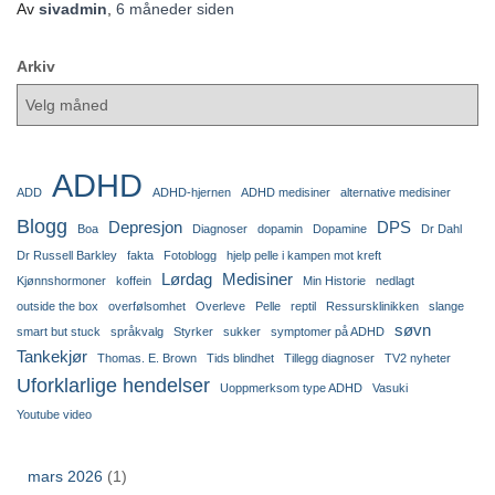
Av
sivadmin
,
6 måneder
siden
Arkiv
ADHD
ADD
ADHD-hjernen
ADHD medisiner
alternative medisiner
Blogg
Depresjon
DPS
Boa
Diagnoser
dopamin
Dopamine
Dr Dahl
Dr Russell Barkley
fakta
Fotoblogg
hjelp pelle i kampen mot kreft
Lørdag
Medisiner
Kjønnshormoner
koffein
Min Historie
nedlagt
outside the box
overfølsomhet
Overleve
Pelle
reptil
Ressursklinikken
slange
søvn
smart but stuck
språkvalg
Styrker
sukker
symptomer på ADHD
Tankekjør
Thomas. E. Brown
Tids blindhet
Tillegg diagnoser
TV2 nyheter
Uforklarlige hendelser
Uoppmerksom type ADHD
Vasuki
Youtube video
mars 2026
(1)