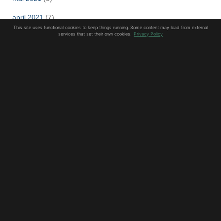
april 2021
(7)
This site uses functional cookies to keep things running. Some content may load from external
services that set their own cookies.
Privacy Policy
mars 2021
(3)
februar 2021
(8)
januar 2021
(10)
desember 2020
(8)