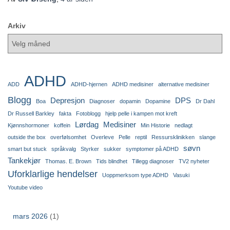
Arkiv
ADHD
ADD
ADHD-hjernen
ADHD medisiner
alternative medisiner
Blogg
Depresjon
DPS
Boa
Diagnoser
dopamin
Dopamine
Dr Dahl
Dr Russell Barkley
fakta
Fotoblogg
hjelp pelle i kampen mot kreft
Lørdag
Medisiner
Kjønnshormoner
koffein
Min Historie
nedlagt
outside the box
overfølsomhet
Overleve
Pelle
reptil
Ressursklinikken
slange
søvn
smart but stuck
språkvalg
Styrker
sukker
symptomer på ADHD
Tankekjør
Thomas. E. Brown
Tids blindhet
Tillegg diagnoser
TV2 nyheter
Uforklarlige hendelser
Uoppmerksom type ADHD
Vasuki
Youtube video
mars 2026
(1)