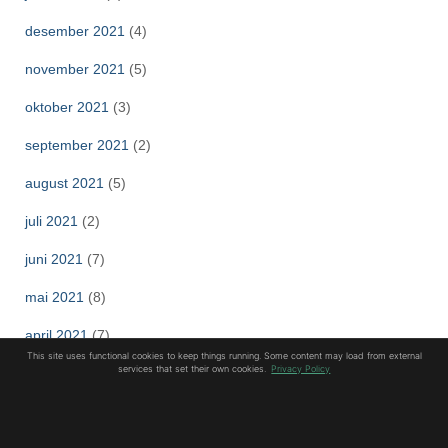
desember 2021
(4)
november 2021
(5)
oktober 2021
(3)
september 2021
(2)
august 2021
(5)
juli 2021
(2)
juni 2021
(7)
mai 2021
(8)
april 2021
(7)
This site uses functional cookies to keep things running. Some content may load from external
services that set their own cookies.
Privacy Policy
mars 2021
(3)
februar 2021
(8)