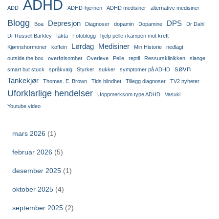
ADHD
ADD
ADHD-hjernen
ADHD medisiner
alternative medisiner
Blogg
Depresjon
DPS
Boa
Diagnoser
dopamin
Dopamine
Dr Dahl
Dr Russell Barkley
fakta
Fotoblogg
hjelp pelle i kampen mot kreft
Lørdag
Medisiner
Kjønnshormoner
koffein
Min Historie
nedlagt
outside the box
overfølsomhet
Overleve
Pelle
reptil
Ressursklinikken
slange
søvn
smart but stuck
språkvalg
Styrker
sukker
symptomer på ADHD
Tankekjør
Thomas. E. Brown
Tids blindhet
Tillegg diagnoser
TV2 nyheter
Uforklarlige hendelser
Uoppmerksom type ADHD
Vasuki
Youtube video
mars 2026
(1)
februar 2026
(5)
desember 2025
(1)
oktober 2025
(4)
september 2025
(2)