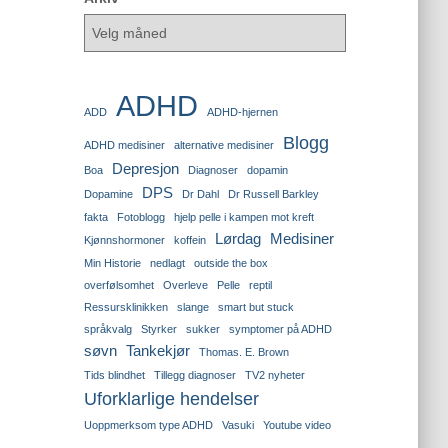
ADHD
ADD
ADHD-hjernen
Blogg
ADHD medisiner
alternative medisiner
Depresjon
Boa
Diagnoser
dopamin
DPS
Dopamine
Dr Dahl
Dr Russell Barkley
fakta
Fotoblogg
hjelp pelle i kampen mot kreft
Lørdag
Medisiner
Kjønnshormoner
koffein
Min Historie
nedlagt
outside the box
overfølsomhet
Overleve
Pelle
reptil
Ressursklinikken
slange
smart but stuck
språkvalg
Styrker
sukker
symptomer på ADHD
søvn
Tankekjør
Thomas. E. Brown
Tids blindhet
Tillegg diagnoser
TV2 nyheter
Uforklarlige hendelser
Uoppmerksom type ADHD
Vasuki
Youtube video