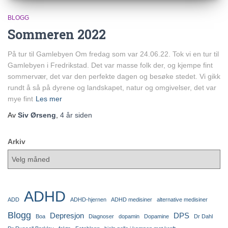
BLOGG
Sommeren 2022
På tur til Gamlebyen Om fredag som var 24.06.22. Tok vi en tur til
Gamlebyen i Fredrikstad. Det var masse folk der, og kjempe fint
sommervær, det var den perfekte dagen og besøke stedet. Vi gikk
rundt å så på dyrene og landskapet, natur og omgivelser, det var
mye fint
Les mer
Av
Siv Ørseng
,
4 år
siden
Arkiv
ADHD
ADD
ADHD-hjernen
ADHD medisiner
alternative medisiner
Blogg
Depresjon
DPS
Boa
Diagnoser
dopamin
Dopamine
Dr Dahl