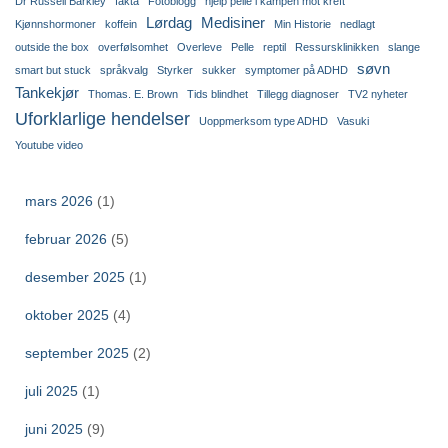
Dr Russell Barkley
fakta
Fotoblogg
hjelp pelle i kampen mot kreft
Lørdag
Medisiner
Kjønnshormoner
koffein
Min Historie
nedlagt
outside the box
overfølsomhet
Overleve
Pelle
reptil
Ressursklinikken
slange
søvn
smart but stuck
språkvalg
Styrker
sukker
symptomer på ADHD
Tankekjør
Thomas. E. Brown
Tids blindhet
Tillegg diagnoser
TV2 nyheter
Uforklarlige hendelser
Uoppmerksom type ADHD
Vasuki
Youtube video
mars 2026
(1)
februar 2026
(5)
desember 2025
(1)
oktober 2025
(4)
september 2025
(2)
juli 2025
(1)
juni 2025
(9)