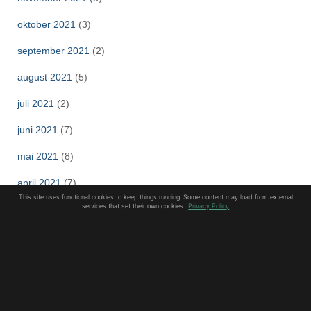
oktober 2021
(3)
september 2021
(2)
august 2021
(5)
juli 2021
(2)
juni 2021
(7)
mai 2021
(8)
april 2021
(7)
This site uses functional cookies to keep things running. Some content may load from external
services that set their own cookies.
Privacy Policy
mars 2021
(3)
februar 2021
(8)
januar 2021
(10)
desember 2020
(8)