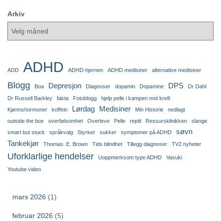
Arkiv
ADHD
ADD
ADHD-hjernen
ADHD medisiner
alternative medisiner
Blogg
Depresjon
DPS
Boa
Diagnoser
dopamin
Dopamine
Dr Dahl
Dr Russell Barkley
fakta
Fotoblogg
hjelp pelle i kampen mot kreft
Lørdag
Medisiner
Kjønnshormoner
koffein
Min Historie
nedlagt
outside the box
overfølsomhet
Overleve
Pelle
reptil
Ressursklinikken
slange
søvn
smart but stuck
språkvalg
Styrker
sukker
symptomer på ADHD
Tankekjør
Thomas. E. Brown
Tids blindhet
Tillegg diagnoser
TV2 nyheter
Uforklarlige hendelser
Uoppmerksom type ADHD
Vasuki
Youtube video
mars 2026
(1)
februar 2026
(5)