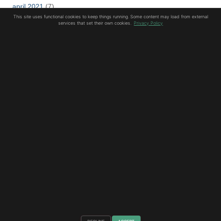
april 2021
(7)
This site uses functional cookies to keep things running. Some content may load from external
services that set their own cookies.
Privacy Policy
mars 2021
(3)
februar 2021
(8)
januar 2021
(10)
desember 2020
(8)
Hestia | Utviklet av
ThemeIsle