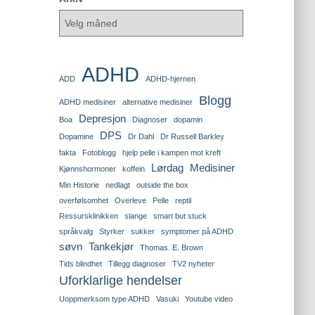
ADHD
ADD
ADHD-hjernen
Blogg
ADHD medisiner
alternative medisiner
Depresjon
Boa
Diagnoser
dopamin
DPS
Dopamine
Dr Dahl
Dr Russell Barkley
fakta
Fotoblogg
hjelp pelle i kampen mot kreft
Lørdag
Medisiner
Kjønnshormoner
koffein
Min Historie
nedlagt
outside the box
overfølsomhet
Overleve
Pelle
reptil
Ressursklinikken
slange
smart but stuck
språkvalg
Styrker
sukker
symptomer på ADHD
søvn
Tankekjør
Thomas. E. Brown
Tids blindhet
Tillegg diagnoser
TV2 nyheter
Uforklarlige hendelser
Uoppmerksom type ADHD
Vasuki
Youtube video