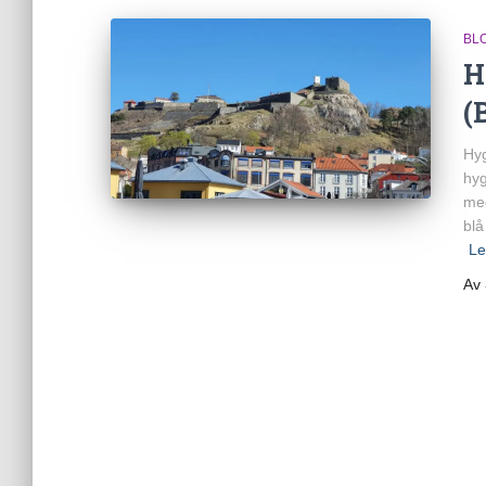
BL
H
(
Hyg
hyg
med
blå
Le
Av