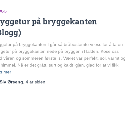
OGG
yggetur på bryggekanten
Blogg)
getur på bryggekanten I går så bråbestemte vi oss for å ta en
getur på bryggekanten nede på bryggen i Halden. Kose oss
 våren og sommeren første is. Været var perfekt, sol, varmt og
 himmel. Nå er det grått, surt og kaldt igjen, glad for at vi fikk
s mer
Siv Ørseng
,
4 år
siden