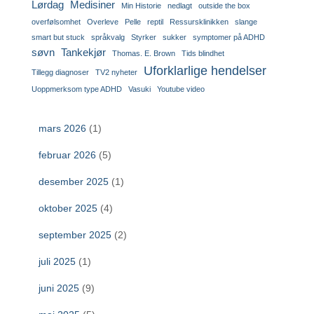
Lørdag
Medisiner
Min Historie
nedlagt
outside the box
overfølsomhet
Overleve
Pelle
reptil
Ressursklinikken
slange
smart but stuck
språkvalg
Styrker
sukker
symptomer på ADHD
søvn
Tankekjør
Thomas. E. Brown
Tids blindhet
Uforklarlige hendelser
Tillegg diagnoser
TV2 nyheter
Uoppmerksom type ADHD
Vasuki
Youtube video
mars 2026
(1)
februar 2026
(5)
desember 2025
(1)
oktober 2025
(4)
september 2025
(2)
juli 2025
(1)
juni 2025
(9)