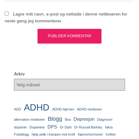
Lagre mitt navn, e-post og nettside i denne nettleseren for
neste gang jeg kommenterer.
Arkiv
ADHD
ADD
ADHD-hjernen
ADHD medisiner
Blogg
Depresjon
alternative medisiner
Boa
Diagnoser
DPS
dopamin
Dopamine
Dr Dahl
Dr Russell Barkley
fakta
Fotoblogg
hjelp pelle i kampen mot kreft
Kjønnshormoner
koffein