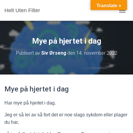
Translate »
Helt Uten Filter
VIS/S
Mye på hjertet i dag
Publisert av
Siv Ørseng
den
14. november 2022
Mye på hjertet i dag
Har mye på hjertet i dag.
Jeg er så lei av så fort det er noe slags sykdom eller plager
du har,