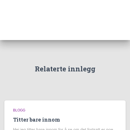
Relaterte innlegg
BLOGG
Titter bare innom
Hei jeg titter bare innom for å se om det fortsatt er noe