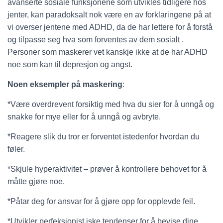
avanserte sosiale funksjonene som utvikles tidligere hos
jenter, kan paradoksalt nok være en av forklaringene på at
vi overser jentene med ADHD, da de har lettere for å forstå
og tilpasse seg hva som forventes av dem sosialt .
Personer som maskerer vet kanskje ikke at de har ADHD
noe som kan til depresjon og angst.
Noen eksempler på maskering
:
*Være overdrevent forsiktig med hva du sier for å unngå og
snakke for mye eller for å unngå og avbryte.
*Reagere slik du tror er forventet istedenfor hvordan du
føler.
*Skjule hyperaktivitet – prøver å kontrollere behovet for å
måtte gjøre noe.
*Påtar deg for ansvar for å gjøre opp for opplevde feil.
*Utvikler perfeksjonist iske tendenser for å bevise dine