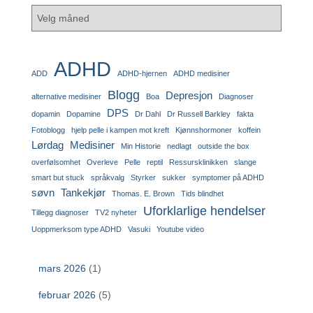
ADHD
ADD
ADHD-hjernen
ADHD medisiner
Blogg
Depresjon
alternative medisiner
Boa
Diagnoser
DPS
dopamin
Dopamine
Dr Dahl
Dr Russell Barkley
fakta
Fotoblogg
hjelp pelle i kampen mot kreft
Kjønnshormoner
koffein
Lørdag
Medisiner
Min Historie
nedlagt
outside the box
overfølsomhet
Overleve
Pelle
reptil
Ressursklinikken
slange
smart but stuck
språkvalg
Styrker
sukker
symptomer på ADHD
søvn
Tankekjør
Thomas. E. Brown
Tids blindhet
Uforklarlige hendelser
Tillegg diagnoser
TV2 nyheter
Uoppmerksom type ADHD
Vasuki
Youtube video
mars 2026
(1)
februar 2026
(5)