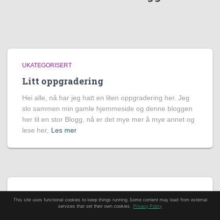
UKATEGORISERT
Litt oppgradering
Hei alle, nå har jeg hatt en liten oppgradering her. Jeg
slo sammen min gamle hjemmeside og denne bloggen
her til en stor Blogg, nå er det mye mer å mye annet og
lese her,
Les mer
UKATEGORISERT
This site uses functional cookies to keep things running. Some content may load from external
services that set their own cookies.
Privacy Policy
God Søndag