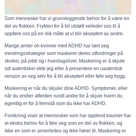
Som menneske har vi grunnleggende behov for å være en
del av flokken. Frykten for å bli utstøtt veileder oss til å
oppføre oss på en slik måte at vi blir akseptert av andre.
Mange jenter oh kvinner med ADHD har lært seg
mestringsstrategier som maskerer deres utfordringer på
skolen, på jobb og i hverdagslivet. Maskering er å skjule
sitt autentiske/ ekte jeg eller å presentere en uautentisk
versjon av seg selv for å bli akseptert eller føle seg trygg.
Maskering er når du skjuler dine ADHD- Symptomer, eller
når du endrer atferden rundt andre for å skjule hvem du
egentlig er for å fremstå som du ikke har ADHD.
Forskning viser at mennesker som har opplevd traumer har
et ekstra behov for å føle seg som en del av flokken, og
ikke en som er annerledes og ikke hører til. Maskering er