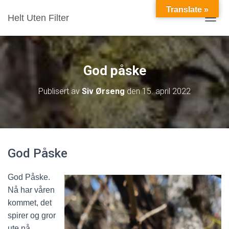
Translate »
Helt Uten Filter
VIS/S
God påske
Publisert av
Siv Ørseng
den
15. april 2022
God Påske
God Påske.
Nå har våren
kommet, det
spirer og gror
ute nå.