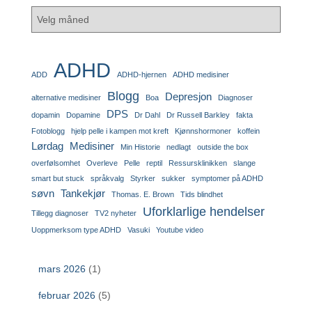
ADHD
ADD
ADHD-hjernen
ADHD medisiner
Blogg
Depresjon
alternative medisiner
Boa
Diagnoser
DPS
dopamin
Dopamine
Dr Dahl
Dr Russell Barkley
fakta
Fotoblogg
hjelp pelle i kampen mot kreft
Kjønnshormoner
koffein
Lørdag
Medisiner
Min Historie
nedlagt
outside the box
overfølsomhet
Overleve
Pelle
reptil
Ressursklinikken
slange
smart but stuck
språkvalg
Styrker
sukker
symptomer på ADHD
søvn
Tankekjør
Thomas. E. Brown
Tids blindhet
Uforklarlige hendelser
Tillegg diagnoser
TV2 nyheter
Uoppmerksom type ADHD
Vasuki
Youtube video
mars 2026
(1)
februar 2026
(5)