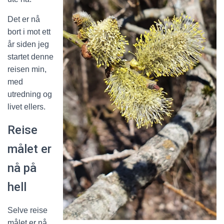
Det er nå
bort i mot ett
år siden jeg
startet denne
reisen min,
med
utredning og
livet ellers.
Reise
målet er
nå på
hell
Selve reise
målet er nå