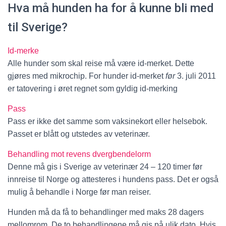
Hva må hunden ha for å kunne bli med
til Sverige?
Id-merke
Alle hunder som skal reise må være id-merket. Dette
gjøres med mikrochip. For hunder id-merket
før
3. juli 2011
er tatovering i øret regnet som gyldig id-merking
Pass
Pass er ikke det samme som vaksinekort eller helsebok.
Passet er blått og utstedes av veterinær.
Behandling mot revens dvergbendelorm
Denne må gis i Sverige av veterinær 24 – 120 timer før
innreise til Norge og attesteres i hundens pass. Det er også
mulig å behandle i Norge før man reiser.
Hunden må da få to behandlinger med maks 28 dagers
mellomrom. De to behandlingene må gis på ulik dato. Hvis