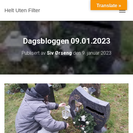
Translate »
Helt Uten Filter
VIS/S
Dagsbloggen 09.01.2023
Publisert av
Siv Ørseng
den
9. januar 2023