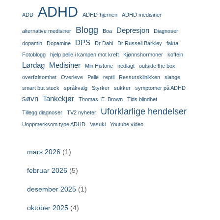
ADHD
ADD
ADHD-hjernen
ADHD medisiner
Blogg
Depresjon
alternative medisiner
Boa
Diagnoser
DPS
dopamin
Dopamine
Dr Dahl
Dr Russell Barkley
fakta
Fotoblogg
hjelp pelle i kampen mot kreft
Kjønnshormoner
koffein
Lørdag
Medisiner
Min Historie
nedlagt
outside the box
overfølsomhet
Overleve
Pelle
reptil
Ressursklinikken
slange
smart but stuck
språkvalg
Styrker
sukker
symptomer på ADHD
søvn
Tankekjør
Thomas. E. Brown
Tids blindhet
Uforklarlige hendelser
Tillegg diagnoser
TV2 nyheter
Uoppmerksom type ADHD
Vasuki
Youtube video
mars 2026
(1)
februar 2026
(5)
desember 2025
(1)
oktober 2025
(4)