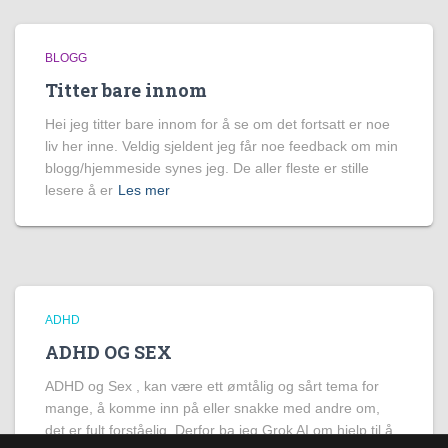
BLOGG
Titter bare innom
Hei jeg titter bare innom for å se om det fortsatt er noe
liv her inne. Veldig sjeldent jeg får noe feedback om min
blogg/hjemmeside synes jeg. De aller fleste er stille
lesere å er
Les mer
ADHD
ADHD OG SEX
ADHD og Sex , kan være ett ømtålig og sårt tema for
mange, å komme inn på eller snakke med andre om,
det er fult forståelig. Derfor ba jeg Grok AI om hjelp til å