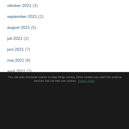
oktober 2021
(3)
september 2021
(2)
august 2021
(5)
juli 2021
(2)
juni 2021
(7)
mai 2021
(8)
april 2021
(7)
This site uses functional cookies to keep things running. Some content may load from external
services that set their own cookies.
Privacy Policy
mars 2021
(3)
februar 2021
(8)
januar 2021
(10)
desember 2020
(8)