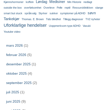
Lørdag
Medisiner
Kjønnshormoner
koffein
Min Historie
nedlagt
outside the box
overfølsomhet
Overleve
Pelle
reptil
Ressursklinikken
slange
søvn
smart but stuck
språkvalg
Styrker
sukker
symptomer på ADHD
Tankekjør
Thomas. E. Brown
Tids blindhet
Tillegg diagnoser
TV2 nyheter
Uforklarlige hendelser
Uoppmerksom type ADHD
Vasuki
Youtube video
mars 2026
(1)
februar 2026
(5)
desember 2025
(1)
oktober 2025
(4)
september 2025
(2)
juli 2025
(1)
juni 2025
(9)