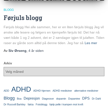
BLOGG
Førjuls blogg
Førjuls blogg Hei alle sammen, her er en liten førjuls blogg Jeg vil
ønske alle lesere og følgers en kjempefin førjuls tid. Det har nå
vært både 1 og 2 advent, det er 2 søndager igjen til julaften. Tiden
raser av gårde som alltid på denne tiden. Jeg har så
Les mer
Av
Siv Ørseng
,
4 år
siden
Arkiv
ADHD
ADD
ADHD-hjernen
ADHD medisiner
alternative medisiner
Blogg
Depresjon
DPS
Boa
Diagnoser
dopamin
Dopamine
Dr Dahl
Dr Russell Barkley
fakta
Fotoblogg
hjelp pelle i kampen mot kreft