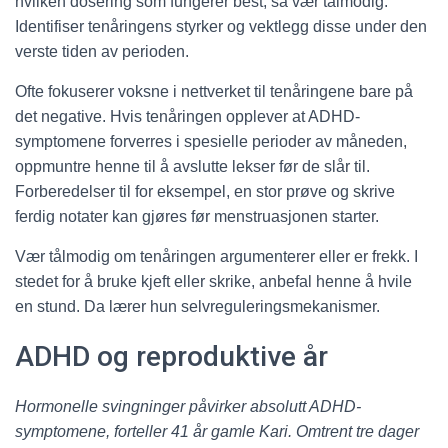
hvilken dosering som fungerer best, så vær tålmodig.
Identifiser tenåringens styrker og vektlegg disse under den
verste tiden av perioden.
Ofte fokuserer voksne i nettverket til tenåringene bare på
det negative. Hvis tenåringen opplever at ADHD-
symptomene forverres i spesielle perioder av måneden,
oppmuntre henne til å avslutte lekser før de slår til.
Forberedelser til for eksempel, en stor prøve og skrive
ferdig notater kan gjøres før menstruasjonen starter.
Vær tålmodig om tenåringen argumenterer eller er frekk. I
stedet for å bruke kjeft eller skrike, anbefal henne å hvile
en stund. Da lærer hun selvreguleringsmekanismer.
ADHD og reproduktive år
Hormonelle svingninger påvirker absolutt ADHD-
symptomene, forteller 41 år gamle Kari. Omtrent tre dager