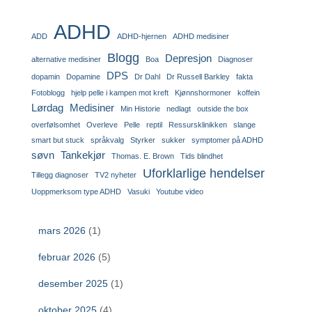
ADHD
ADD
ADHD-hjernen
ADHD medisiner
Blogg
Depresjon
alternative medisiner
Boa
Diagnoser
DPS
dopamin
Dopamine
Dr Dahl
Dr Russell Barkley
fakta
Fotoblogg
hjelp pelle i kampen mot kreft
Kjønnshormoner
koffein
Lørdag
Medisiner
Min Historie
nedlagt
outside the box
overfølsomhet
Overleve
Pelle
reptil
Ressursklinikken
slange
smart but stuck
språkvalg
Styrker
sukker
symptomer på ADHD
søvn
Tankekjør
Thomas. E. Brown
Tids blindhet
Uforklarlige hendelser
Tillegg diagnoser
TV2 nyheter
Uoppmerksom type ADHD
Vasuki
Youtube video
mars 2026
(1)
februar 2026
(5)
desember 2025
(1)
oktober 2025
(4)